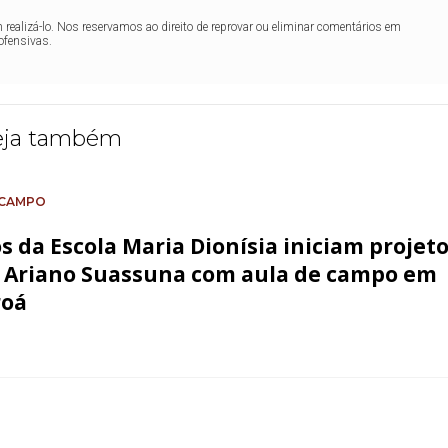
realizá-lo. Nos reservamos ao direito de reprovar ou eliminar comentários em
ofensivas.
eja também
 CAMPO
s da Escola Maria Dionísia iniciam projet
 Ariano Suassuna com aula de campo em
roá