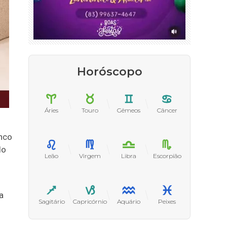
Horóscopo
Áries
Touro
Gêmeos
Câncer
inco
do
Leão
Virgem
Libra
Escorpião
a
Sagitário
Capricórnio
Aquário
Peixes