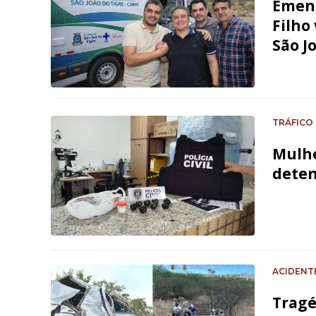
Emend
Filho
São Jo
TRÁFICO
Mulhe
deten
ACIDENT
Tragé