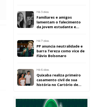
da Bombril em São
Bernardo
Há 3 dias
Familiares e amigos
lamentam o falecimento
da jovem estudante e
cuidadora educacional
Bárbara da Silva Sousa
Santos, em Patos
Há 7 dias
PP anuncia neutralidade e
barra Tereza como vice de
Flávio Bolsonaro
o
Há 6 dias
Quixaba realiza primeiro
casamento civil de sua
história no Cartório de
Registro Civil