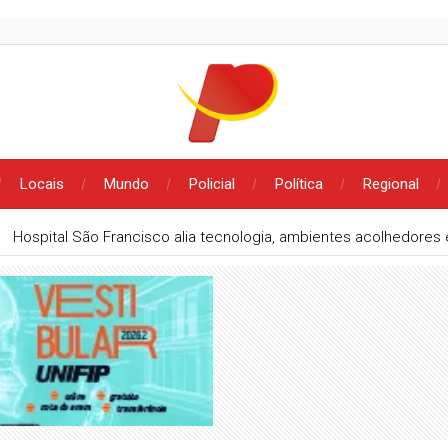
Locais
Mundo
Policial
Política
Regional
Hospital São Francisco alia tecnologia, ambientes acolhedore