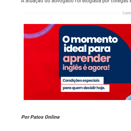
A atuação do advogado foi elogiada por colegas 
Conti
Por Patos Online