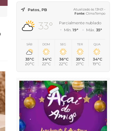
Patos, PB
Atualizado às 13h01 -
Fonte:
ClimaTempo
33°
Parcialmente nublado
Mín.
19°
Máx.
35°
a
SÁB
DOM
SEG
TER
QUA
35°C
34°C
36°C
35°C
34°C
20°C
22°C
22°C
21°C
19°C