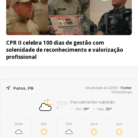
SOLENIDADE
CPR II celebra 100 dias de gestão com
solenidade de reconhecimento e valorização
profissional
Patos, PB
Atualizado às 02h01 -
Fonte:
ClimaTempo
21°
Parcialmente nublado
Mín.
19°
Máx.
35°
DOM
SEG
TER
QUA
QUI