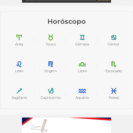
Horóscopo
Áries
Touro
Gêmeos
Câncer
Leão
Virgem
Libra
Escorpião
Sagitário
Capricórnio
Aquário
Peixes