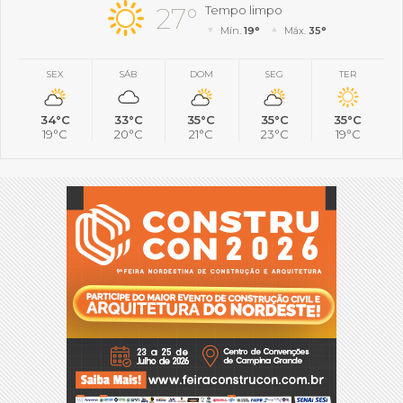
27°
Tempo limpo
Mín.
19°
Máx.
35°
SEX
SÁB
DOM
SEG
TER
34°C
33°C
35°C
35°C
35°C
19°C
20°C
21°C
23°C
19°C