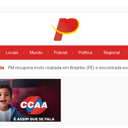
Locais
Mundo
Policial
Política
Regional
ada
PM recupera moto roubada em Brejinho (PE) e encontrada e