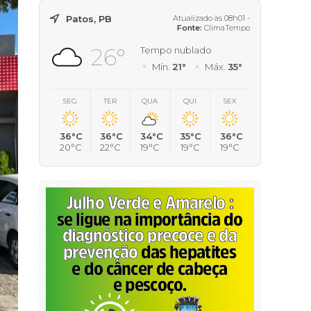
Patos, PB
Atualizado às 08h01 -
Fonte:
ClimaTempo
26°
Tempo nublado
Mín.
21°
Máx.
35°
SEG
TER
QUA
QUI
SEX
36°C
36°C
34°C
35°C
36°C
20°C
22°C
19°C
19°C
19°C