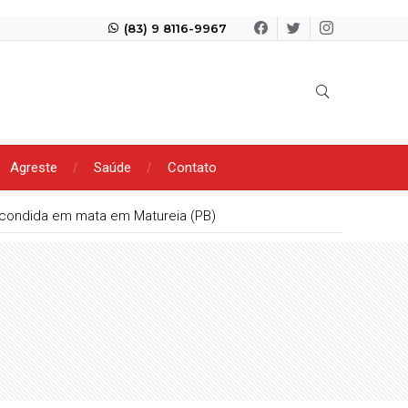
(83) 9 8116-9967
Agreste
Saúde
Contato
scondida em mata em Matureia (PB)