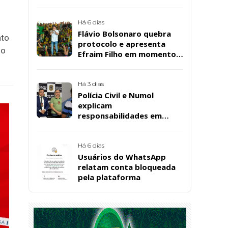
cuidadora educacional
Bárbara da Silva Sousa
Santos, em Patos
Há 6 dias
Flávio Bolsonaro quebra
ato
protocolo e apresenta
 o
Efraim Filho em momento
de descontração na
convenção estadual do PL
Há 3 dias
Polícia Civil e Numol
explicam
responsabilidades em
casos de morte natural
após repercussão de corpo
encontrado em residência,
Há 6 dias
em Patos
Usuários do WhatsApp
relatam conta bloqueada
pela plataforma