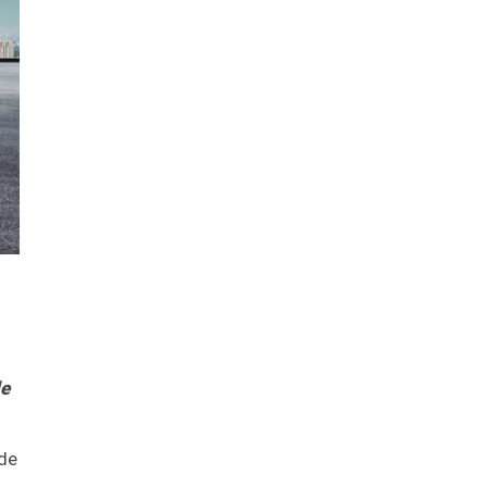
de
ade