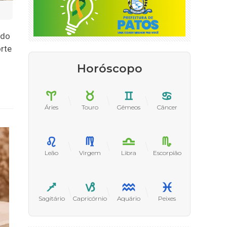
 do
rte
Horóscopo
Áries
Touro
Gêmeos
Câncer
Leão
Virgem
Libra
Escorpião
Sagitário
Capricórnio
Aquário
Peixes