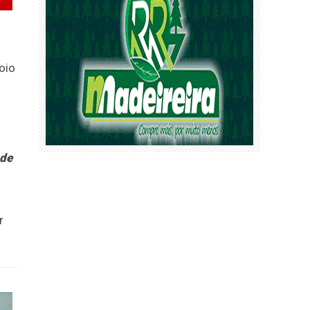
oio
 de
r