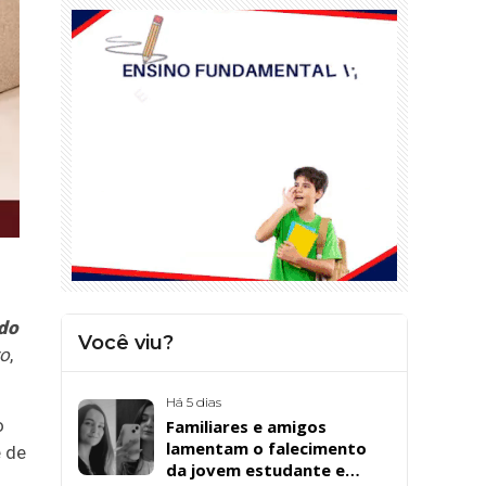
ndo
Você viu?
vo
,
Há 5 dias
o
Familiares e amigos
lamentam o falecimento
e de
da jovem estudante e