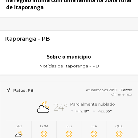
na região íntima com uma lâmina na zona rural
de Itaporanga
Itaporanga - PB
Sobre o município
Notícias de Itaporanga - PB
Patos, PB
Atualizado às 21h01 -
Fonte:
ClimaTempo
24°
Parcialmente nublado
Mín.
19°
Máx.
35°
SÁB
DOM
SEG
TER
QUA